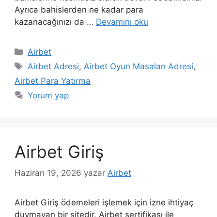
Ayrıca bahislerden ne kadar para
kazanacağınızı da …
Devamını oku
Kategoriler
Airbet
Etiketler
Airbet Adresi
,
Airbet Oyun Masaları Adresi
,
Airbet Para Yatırma
Yorum yap
Airbet Giriş
Haziran 19, 2026
yazar
Airbet
Airbet Giriş ödemeleri işlemek için izne ihtiyaç
duymayan bir sitedir. Airbet sertifikası ile