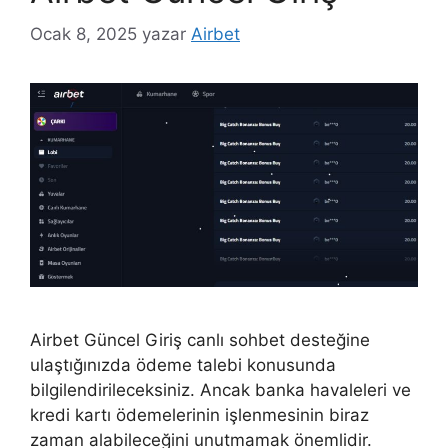
Ocak 8, 2025
yazar
Airbet
Airbet Güncel Giriş canlı sohbet desteğine
ulaştığınızda ödeme talebi konusunda
bilgilendirileceksiniz. Ancak banka havaleleri ve
kredi kartı ödemelerinin işlenmesinin biraz
zaman alabileceğini unutmamak önemlidir.