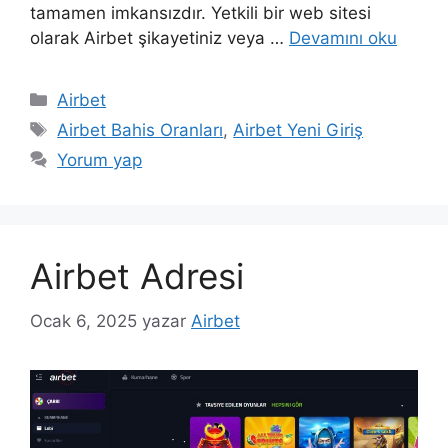
tamamen imkansızdır. Yetkili bir web sitesi
olarak Airbet şikayetiniz veya …
Devamını oku
Kategoriler
Airbet
Etiketler
Airbet Bahis Oranları
,
Airbet Yeni Giriş
Yorum yap
Airbet Adresi
Ocak 6, 2025
yazar
Airbet