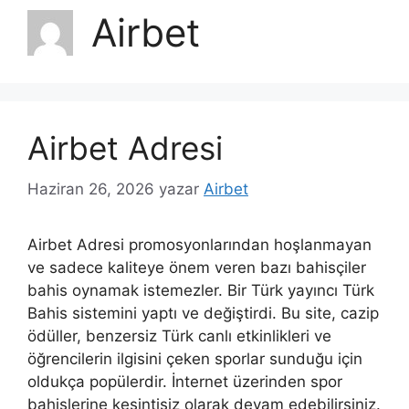
Airbet
Airbet Adresi
Haziran 26, 2026
yazar
Airbet
Airbet Adresi promosyonlarından hoşlanmayan
ve sadece kaliteye önem veren bazı bahisçiler
bahis oynamak istemezler. Bir Türk yayıncı Türk
Bahis sistemini yaptı ve değiştirdi. Bu site, cazip
ödüller, benzersiz Türk canlı etkinlikleri ve
öğrencilerin ilgisini çeken sporlar sunduğu için
oldukça popülerdir. İnternet üzerinden spor
bahislerine kesintisiz olarak devam edebilirsiniz.