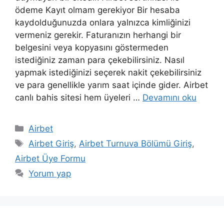
ödeme Kayıt olmam gerekiyor Bir hesaba
kaydolduğunuzda onlara yalnızca kimliğinizi
vermeniz gerekir. Faturanızın herhangi bir
belgesini veya kopyasını göstermeden
istediğiniz zaman para çekebilirsiniz. Nasıl
yapmak istediğinizi seçerek nakit çekebilirsiniz
ve para genellikle yarım saat içinde gider. Airbet
canlı bahis sitesi hem üyeleri …
Devamını oku
Kategoriler
Airbet
Etiketler
Airbet Giriş
,
Airbet Turnuva Bölümü Giriş
,
Airbet Üye Formu
Yorum yap