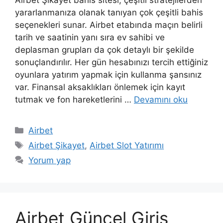
yararlanmanıza olanak tanıyan çok çeşitli bahis
seçenekleri sunar. Airbet etabında maçın belirli
tarih ve saatinin yanı sıra ev sahibi ve
deplasman grupları da çok detaylı bir şekilde
sonuçlandırılır. Her gün hesabınızı tercih ettiğiniz
oyunlara yatırım yapmak için kullanma şansınız
var. Finansal aksaklıkları önlemek için kayıt
tutmak ve fon hareketlerini …
Devamını oku
Kategoriler
Airbet
Etiketler
Airbet Şikayet
,
Airbet Slot Yatırımı
Yorum yap
Airbet Güncel Giriş