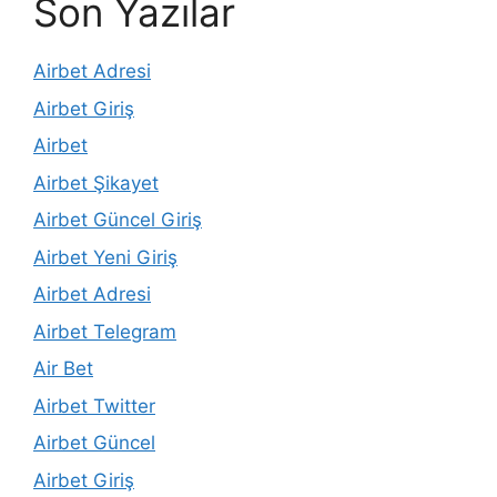
Son Yazılar
Airbet Adresi
Airbet Giriş
Airbet
Airbet Şikayet
Airbet Güncel Giriş
Airbet Yeni Giriş
Airbet Adresi
Airbet Telegram
Air Bet
Airbet Twitter
Airbet Güncel
Airbet Giriş