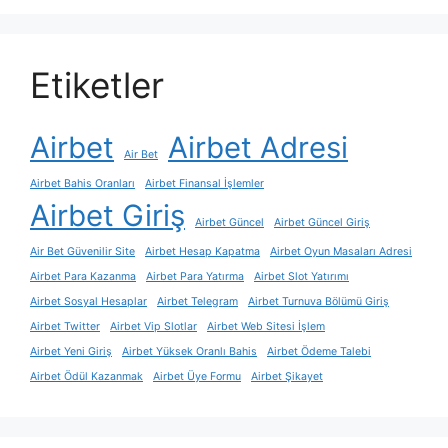
Etiketler
Airbet
Airbet Adresi
Air Bet
Airbet Bahis Oranları
Airbet Finansal İşlemler
Airbet Giriş
Airbet Güncel
Airbet Güncel Giriş
Air Bet Güvenilir Site
Airbet Hesap Kapatma
Airbet Oyun Masaları Adresi
Airbet Para Kazanma
Airbet Para Yatırma
Airbet Slot Yatırımı
Airbet Sosyal Hesaplar
Airbet Telegram
Airbet Turnuva Bölümü Giriş
Airbet Twitter
Airbet Vip Slotlar
Airbet Web Sitesi İşlem
Airbet Yeni Giriş
Airbet Yüksek Oranlı Bahis
Airbet Ödeme Talebi
Airbet Ödül Kazanmak
Airbet Üye Formu
Airbet Şikayet