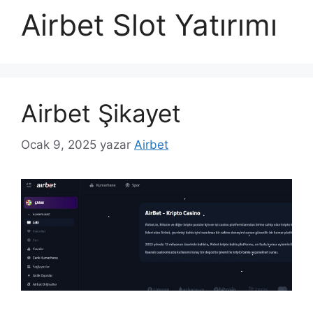
Airbet Slot Yatırımı
Airbet Şikayet
Ocak 9, 2025
yazar
Airbet