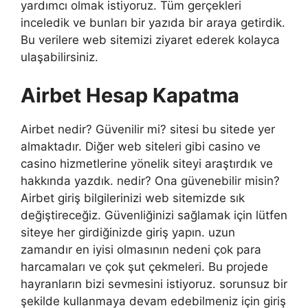
yardımcı olmak istiyoruz. Tüm gerçekleri
inceledik ve bunları bir yazıda bir araya getirdik.
Bu verilere web sitemizi ziyaret ederek kolayca
ulaşabilirsiniz.
Airbet Hesap Kapatma
Airbet nedir? Güvenilir mi? sitesi bu sitede yer
almaktadır. Diğer web siteleri gibi casino ve
casino hizmetlerine yönelik siteyi araştırdık ve
hakkında yazdık. nedir? Ona güvenebilir misin?
Airbet giriş bilgilerinizi web sitemizde sık
değiştireceğiz. Güvenliğinizi sağlamak için lütfen
siteye her girdiğinizde giriş yapın. uzun
zamandır en iyisi olmasının nedeni çok para
harcamaları ve çok şut çekmeleri. Bu projede
hayranların bizi sevmesini istiyoruz. sorunsuz bir
şekilde kullanmaya devam edebilmeniz için giriş