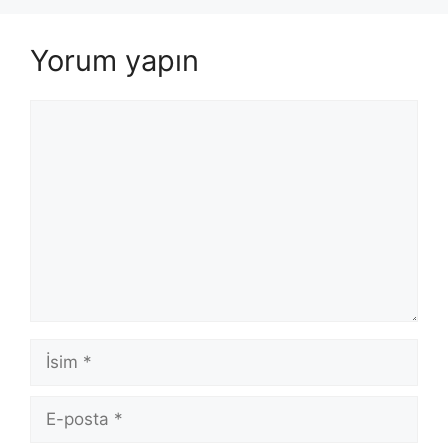
Yorum yapın
Yorum
İsim
E-
posta