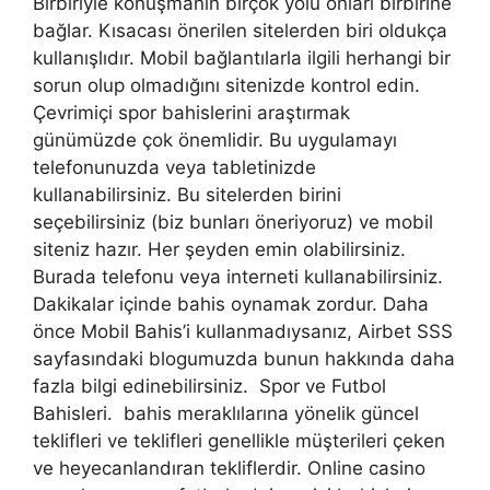
Birbiriyle konuşmanın birçok yolu onları birbirine
bağlar. Kısacası önerilen sitelerden biri oldukça
kullanışlıdır. Mobil bağlantılarla ilgili herhangi bir
sorun olup olmadığını sitenizde kontrol edin.
Çevrimiçi spor bahislerini araştırmak
günümüzde çok önemlidir. Bu uygulamayı
telefonunuzda veya tabletinizde
kullanabilirsiniz. Bu sitelerden birini
seçebilirsiniz (biz bunları öneriyoruz) ve mobil
siteniz hazır. Her şeyden emin olabilirsiniz.
Burada telefonu veya interneti kullanabilirsiniz.
Dakikalar içinde bahis oynamak zordur. Daha
önce Mobil Bahis’i kullanmadıysanız, Airbet SSS
sayfasındaki blogumuzda bunun hakkında daha
fazla bilgi edinebilirsiniz. Spor ve Futbol
Bahisleri. bahis meraklılarına yönelik güncel
teklifleri ve teklifleri genellikle müşterileri çeken
ve heyecanlandıran tekliflerdir. Online casino