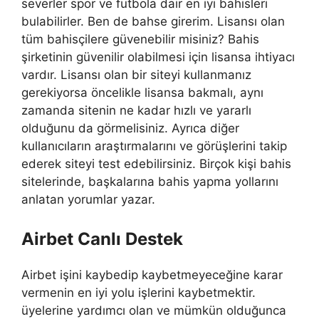
severler spor ve futbola dair en iyi bahisleri
bulabilirler. Ben de bahse girerim. Lisansı olan
tüm bahisçilere güvenebilir misiniz? Bahis
şirketinin güvenilir olabilmesi için lisansa ihtiyacı
vardır. Lisansı olan bir siteyi kullanmanız
gerekiyorsa öncelikle lisansa bakmalı, aynı
zamanda sitenin ne kadar hızlı ve yararlı
olduğunu da görmelisiniz. Ayrıca diğer
kullanıcıların araştırmalarını ve görüşlerini takip
ederek siteyi test edebilirsiniz. Birçok kişi bahis
sitelerinde, başkalarına bahis yapma yollarını
anlatan yorumlar yazar.
Airbet Canlı Destek
Airbet işini kaybedip kaybetmeyeceğine karar
vermenin en iyi yolu işlerini kaybetmektir.
üyelerine yardımcı olan ve mümkün olduğunca